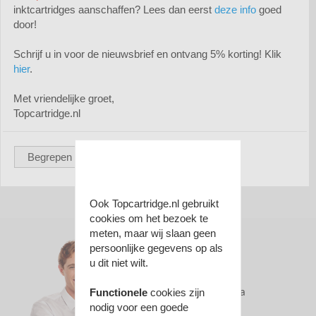
inktcartridges aanschaffen? Lees dan eerst
deze info
goed
door!
Schrijf u in voor de nieuwsbrief en ontvang 5% korting! Klik
hier
.
Huismerk Epson 114 ecotank (6-pack)





(0)
Met vriendelijke groet,
€ 35,95
Topcartridge.nl
Prijs per 6-pack
Begrepen
Bekijk
Ook Topcartridge.nl gebruikt
cookies om het bezoek te
meten, maar wij slaan geen
persoonlijke gegevens op als
u dit niet wilt.
Hulp nodig?
WhatsApp ons via
Functionele
cookies zijn
0613593406
nodig voor een goede