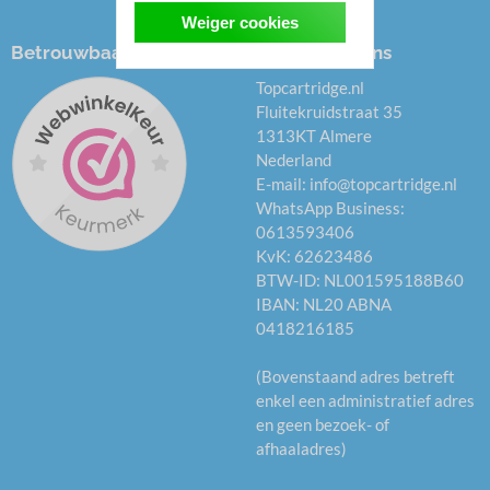
Weiger cookies
Betrouwbaar kopen
Onze gegevens
Topcartridge.nl
Fluitekruidstraat 35
1313KT Almere
Nederland
E-mail:
info@topcartridge.nl
WhatsApp Business:
0613593406
KvK: 62623486
BTW-ID: NL001595188B60
IBAN: NL20 ABNA
0418216185
(Bovenstaand adres betreft
enkel een administratief adres
en geen bezoek- of
afhaaladres)