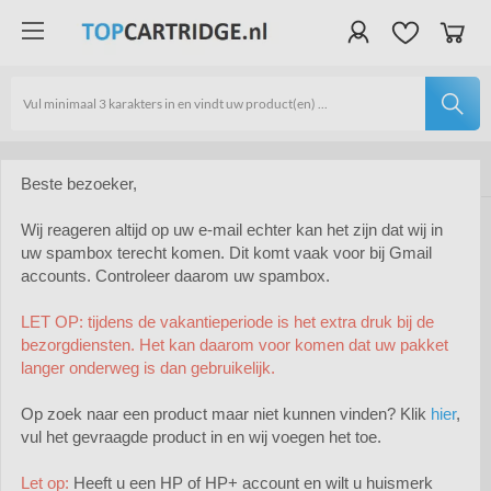
Verzendkosten €4,95 | Gratis vanaf €40 | Binnen 24 uur
Lid van Webwinkelkeur | Veilig shoppen dankzij SSL certificaat
Uitstekende service | Altijd bereikbaar | WhatsApp service
Beste bezoeker,
Wij reageren altijd op uw e-mail echter kan het zijn dat wij in
Epson inktcartridges
uw spambox terecht komen. Dit komt vaak voor bij Gmail
Inktcartridges
accounts. Controleer daarom uw spambox.
Epson Ecotank 114
LET OP: tijdens de vakantieperiode is het extra druk bij de
Epson Ecotank 114
bezorgdiensten. Het kan daarom voor komen dat uw pakket
langer onderweg is dan gebruikelijk.
Op zoek naar een product maar niet kunnen vinden? Klik
hier
,
vul het gevraagde product in en wij voegen het toe.
Let op:
Heeft u een HP of HP+ account en wilt u huismerk