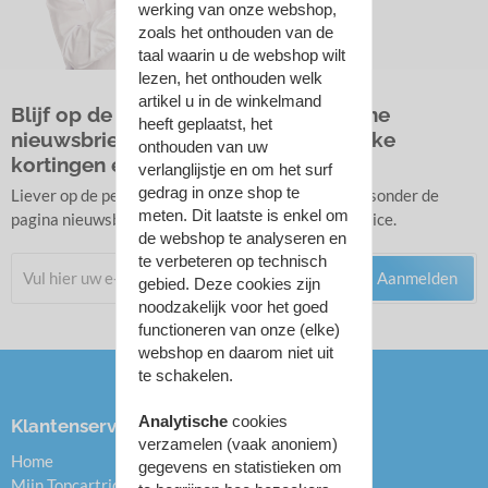
werking van onze webshop,
zoals het onthouden van de
taal waarin u de webshop wilt
lezen, het onthouden welk
artikel u in de winkelmand
Blijf op de hoogte met onze algemene
heeft geplaatst, het
nieuwsbrief en ontvang af en toe leuke
onthouden van uw
kortingen en acties.
verlanglijstje en om het surf
gedrag in onze shop te
Liever op de persoonlijke nieuwsbrief lijst? Zie linksonder de
meten. Dit laatste is enkel om
pagina nieuwsbrieven onder het kopje Klantenservice.
de webshop te analyseren en
te verbeteren op technisch
Aanmelden
gebied. Deze cookies zijn
noodzakelijk voor het goed
functioneren van onze (elke)
webshop en daarom niet uit
te schakelen.
Analytische
cookies
Klantenservice
Categorieën
verzamelen (vaak anoniem)
Home
Inktcartridges
gegevens en statistieken om
Mijn Topcartridge.nl
Toners