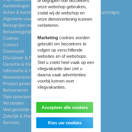
te begrijpen hoe bezoekers
Aanbiedingen
Drums
onze webshop gebruiken,
Acties & kortingen
Hervulbare inktcartridges
zodat wij de webshop en
Algemene voorwaarden
Refill inkt
onze dienstverlening kunnen
Belangrijke mededelingen
Labels
verbeteren.
Betaalmogelijkheden
Labelprinters
Marketing
cookies worden
Cookies
Papier
gebruikt om bezoekers te
Contact
Printers
volgen op verschillende
Downloads
Overig
websites en of webshops.
Disclaimer & Privacybeleid
Stel u zoekt heel vaak op een
Garantie & Klachten
vliegvakantie dan ziet u
Informatie & Helpcentrum
daarna vaak advertenties
Nieuwsbrieven
voorbij komen over
Product gewenst
vliegvakanties.
Retourneren
Tops spaarpunten
Verzenden
Accepteer alle cookies
Veel gestelde vragen (FAQ)
Zakelijk & Managed Print
Services
Kies uw cookies