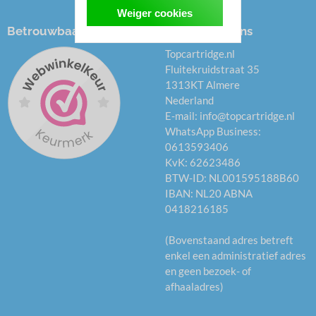
Weiger cookies
Betrouwbaar kopen
Onze gegevens
Topcartridge.nl
Fluitekruidstraat 35
1313KT Almere
Nederland
E-mail:
info@topcartridge.nl
WhatsApp Business:
0613593406
KvK: 62623486
BTW-ID: NL001595188B60
IBAN: NL20 ABNA
0418216185
(Bovenstaand adres betreft
enkel een administratief adres
en geen bezoek- of
afhaaladres)