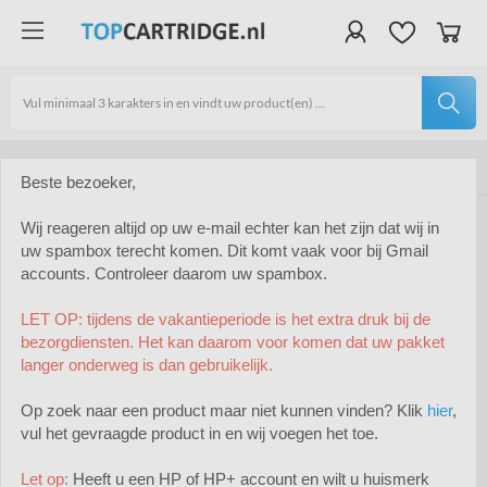
Verzendkosten €4,95 | Gratis vanaf €40 | Binnen 24 uur
Lid van Webwinkelkeur | Veilig shoppen dankzij SSL certificaat
Uitstekende service | Altijd bereikbaar | WhatsApp service
Beste bezoeker,
Wij reageren altijd op uw e-mail echter kan het zijn dat wij in
Dell toners
Dell 593-10961
uw spambox terecht komen. Dit komt vaak voor bij Gmail
Toners
accounts. Controleer daarom uw spambox.
Dell 593-10961
LET OP: tijdens de vakantieperiode is het extra druk bij de
bezorgdiensten. Het kan daarom voor komen dat uw pakket
langer onderweg is dan gebruikelijk.
Op zoek naar een product maar niet kunnen vinden? Klik
hier
,
vul het gevraagde product in en wij voegen het toe.
Let op:
Heeft u een HP of HP+ account en wilt u huismerk