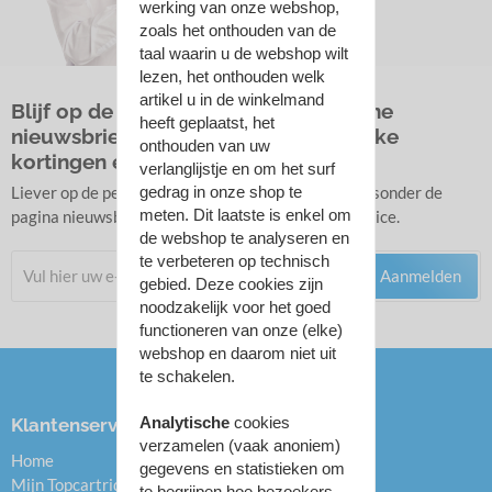
werking van onze webshop,
zoals het onthouden van de
taal waarin u de webshop wilt
lezen, het onthouden welk
artikel u in de winkelmand
Blijf op de hoogte met onze algemene
heeft geplaatst, het
nieuwsbrief en ontvang af en toe leuke
onthouden van uw
kortingen en acties.
verlanglijstje en om het surf
Liever op de persoonlijke nieuwsbrief lijst? Zie linksonder de
gedrag in onze shop te
meten. Dit laatste is enkel om
pagina nieuwsbrieven onder het kopje Klantenservice.
de webshop te analyseren en
te verbeteren op technisch
Aanmelden
gebied. Deze cookies zijn
noodzakelijk voor het goed
functioneren van onze (elke)
webshop en daarom niet uit
te schakelen.
Analytische
cookies
Klantenservice
Categorieën
verzamelen (vaak anoniem)
Home
Inktcartridges
gegevens en statistieken om
Mijn Topcartridge.nl
Toners
te begrijpen hoe bezoekers