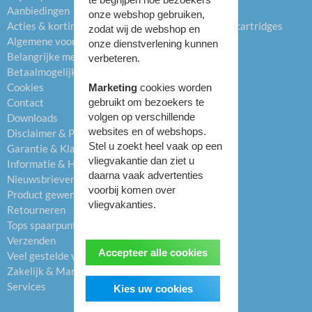
Aanbiedingen
Drums
onze webshop gebruiken,
Acties & kortingen
Hervulbare inktcartridges
zodat wij de webshop en
Algemene voorwaarden
Refill inkt
onze dienstverlening kunnen
Belangrijke mededelingen
Labels
verbeteren.
Betaalmogelijkheden
Labelprinters
Cookies
Papier
Marketing
cookies worden
Contact
Printers
gebruikt om bezoekers te
volgen op verschillende
Downloads
Overig
websites en of webshops.
Disclaimer & Privacybeleid
Stel u zoekt heel vaak op een
Garantie & Klachten
vliegvakantie dan ziet u
Informatie & Helpcentrum
daarna vaak advertenties
Nieuwsbrieven
voorbij komen over
Product gewenst
vliegvakanties.
Retourneren
Tops spaarpunten
Verzenden
Accepteer alle cookies
Veel gestelde vragen (FAQ)
Zakelijk & Managed Print
Services
Kies uw cookies