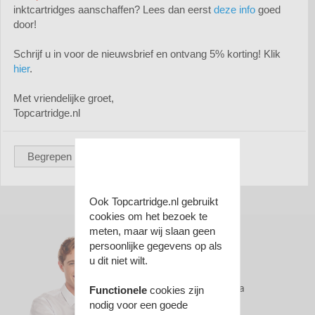
inktcartridges aanschaffen? Lees dan eerst
deze info
goed
door!
Schrijf u in voor de nieuwsbrief en ontvang 5% korting! Klik
Huismerk Dell 593-10961 (2MMJP)
hier
.
toner zwart





(0)
Met vriendelijke groet,
€ 29,95
Topcartridge.nl
Prijs per stuk
Bekijk
Begrepen
Ook Topcartridge.nl gebruikt
cookies om het bezoek te
meten, maar wij slaan geen
persoonlijke gegevens op als
u dit niet wilt.
Hulp nodig?
WhatsApp ons via
Functionele
cookies zijn
0613593406
nodig voor een goede