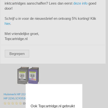
inktcartridges aanschaffen? Lees dan eerst
deze info
goed
door!
Schrijf u in voor de nieuwsbrief en ontvang 5% korting! Klik
Huismerk HP 21XL (C9351CE) zwart
Huismerk HP 22XL (C9352CE) kleur
hier
.





(0)





(0)
€ 13,50
€ 14,95
Met vriendelijke groet,
Topcartridge.nl
Prijs per stuk
Prijs per stuk
Bekijk
Bekijk
Begrepen
Huismerk HP 21XL (C9351CE) zwart +
HP 22XL (C9352CE) kleur (2-pack)





(0)
Ook Topcartridge.nl gebruikt