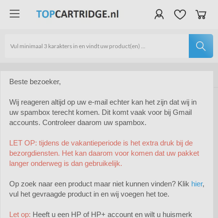
Verzendkosten €4,95 | Gratis vanaf €40 | Binnen 24 uur
Lid van Webwinkelkeur | Veilig shoppen dankzij SSL certificaat
Uitstekende service | Altijd bereikbaar | WhatsApp service
Beste bezoeker,
Wij reageren altijd op uw e-mail echter kan het zijn dat wij in
HP inktcartridges
HP 21
uw spambox terecht komen. Dit komt vaak voor bij Gmail
Inktcartridges
accounts. Controleer daarom uw spambox.
HP 21
LET OP: tijdens de vakantieperiode is het extra druk bij de
bezorgdiensten. Het kan daarom voor komen dat uw pakket
langer onderweg is dan gebruikelijk.
Op zoek naar een product maar niet kunnen vinden? Klik
hier
,
vul het gevraagde product in en wij voegen het toe.
Let op:
Heeft u een HP of HP+ account en wilt u huismerk