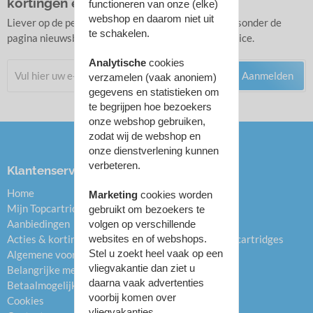
kortingen en acties.
functioneren van onze (elke)
webshop en daarom niet uit
Liever op de persoonlijke nieuwsbrief lijst? Zie linksonder de
te schakelen.
pagina nieuwsbrieven onder het kopje Klantenservice.
Analytische
cookies
Aanmelden
verzamelen (vaak anoniem)
gegevens en statistieken om
te begrijpen hoe bezoekers
onze webshop gebruiken,
zodat wij de webshop en
onze dienstverlening kunnen
verbeteren.
Klantenservice
Categorieën
Home
Inktcartridges
Marketing
cookies worden
Mijn Topcartridge.nl
Toners
gebruikt om bezoekers te
Aanbiedingen
Drums
volgen op verschillende
websites en of webshops.
Acties & kortingen
Hervulbare inktcartridges
Stel u zoekt heel vaak op een
Algemene voorwaarden
Refill inkt
vliegvakantie dan ziet u
Belangrijke mededelingen
Labels
daarna vaak advertenties
Betaalmogelijkheden
Labelprinters
voorbij komen over
Cookies
Papier
vliegvakanties.