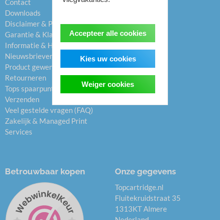
Contact
Printers
Downloads
Overig
Disclaimer & Privacybeleid
Accepteer alle cookies
Garantie & Klachten
Informatie & Helpcentrum
Nieuwsbrieven
Kies uw cookies
Product gewenst
Retourneren
Weiger cookies
Tops spaarpunten
Verzenden
Veel gestelde vragen (FAQ)
Zakelijk & Managed Print
Services
Betrouwbaar kopen
Onze gegevens
Topcartridge.nl
Fluitekruidstraat 35
1313KT Almere
Nederland