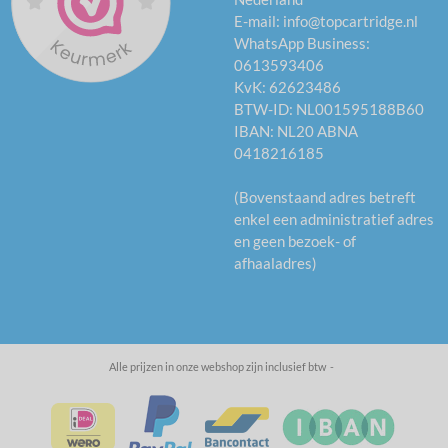
E-mail:
info@topcartridge.nl
WhatsApp Business:
0613593406
KvK: 62623486
BTW-ID: NL001595188B60
IBAN: NL20 ABNA
0418216185
(Bovenstaand adres betreft
enkel een administratief adres
en geen bezoek- of
afhaaladres)
Alle prijzen in onze webshop zijn inclusief btw -