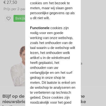
€ 27,50
cookies om het bezoek te
meten, maar wij slaan geen
Prijs per 2-pack
persoonlijke gegevens op als
u dit niet wilt.
Bekijk
Functionele
cookies zijn
nodig voor een goede
werking van onze webshop,
zoals het onthouden van de
taal waarin u de webshop wilt
lezen, het onthouden welk
Hulp nodig?
artikel u in de winkelmand
heeft geplaatst, het
WhatsApp ons via
onthouden van uw
0613593406
verlanglijstje en om het surf
gedrag in onze shop te
meten. Dit laatste is enkel om
de webshop te analyseren en
te verbeteren op technisch
Blijf op de hoogte met onze algemene
gebied. Deze cookies zijn
nieuwsbrief en ontvang af en toe leuke
noodzakelijk voor het goed