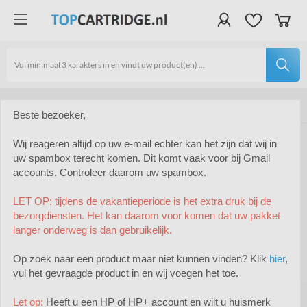
Verzendkosten €4,95 | Gratis vanaf €40 | Binnen 24 uur
Lid van Webwinkelkeur | Veilig shoppen dankzij SSL certificaat
Uitstekende service | Altijd bereikbaar | WhatsApp service
Beste bezoeker,
Wij reageren altijd op uw e-mail echter kan het zijn dat wij in
Epson inktcartridges
uw spambox terecht komen. Dit komt vaak voor bij Gmail
Inktcartridges
accounts. Controleer daarom uw spambox.
Epson Ecotank 111
LET OP: tijdens de vakantieperiode is het extra druk bij de
Epson Ecotank 111
bezorgdiensten. Het kan daarom voor komen dat uw pakket
langer onderweg is dan gebruikelijk.
Op zoek naar een product maar niet kunnen vinden? Klik
hier
,
vul het gevraagde product in en wij voegen het toe.
Let op:
Heeft u een HP of HP+ account en wilt u huismerk