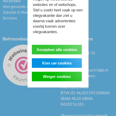
Verzenden
websites en of webshops.
Veel gestelde vragen (FAQ)
Stel u zoekt heel vaak op een
Zakelijk & Managed Print
vliegvakantie dan ziet u
Services
daarna vaak advertenties
voorbij komen over
vliegvakanties.
Betrouwbaar kopen
Onze gegevens
Topcartridge.nl
Accepteer alle cookies
Fluitekruidstraat 35
1313KT Almere
Kies uw cookies
Nederland
E-mail:
info@topcartridge.nl
WhatsApp Business:
Weiger cookies
0613593406
KvK: 62623486
BTW-ID: NL001595188B60
IBAN: NL20 ABNA
0418216185
(Bovenstaand adres betreft