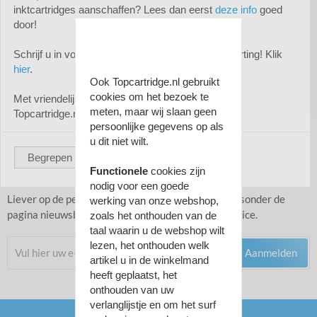
inktcartridges aanschaffen? Lees dan eerst
deze info
goed
door!
Hulp nodig?
WhatsApp ons via
Schrijf u in voor de nieuwsbrief en ontvang 5% korting! Klik
0613593406
hier
.
Ook Topcartridge.nl gebruikt
cookies om het bezoek te
Met vriendelijke groet,
meten, maar wij slaan geen
Topcartridge.nl
persoonlijke gegevens op als
u dit niet wilt.
Blijf op de hoogte met onze algemene
Begrepen
nieuwsbrief en ontvang af en toe leuke
Functionele
cookies zijn
kortingen en acties.
nodig voor een goede
Liever op de persoonlijke nieuwsbrief lijst? Zie linksonder de
werking van onze webshop,
pagina nieuwsbrieven onder het kopje Klantenservice.
zoals het onthouden van de
taal waarin u de webshop wilt
lezen, het onthouden welk
Aanmelden
artikel u in de winkelmand
heeft geplaatst, het
onthouden van uw
verlanglijstje en om het surf