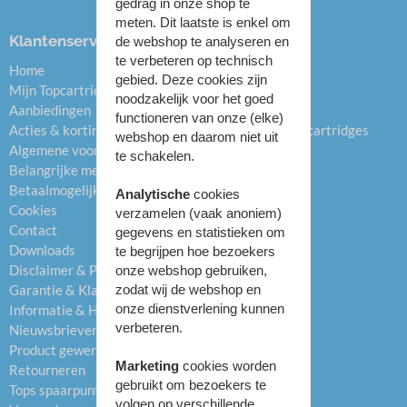
gedrag in onze shop te
meten. Dit laatste is enkel om
Klantenservice
Categorieën
de webshop te analyseren en
te verbeteren op technisch
Home
Inktcartridges
gebied. Deze cookies zijn
Mijn Topcartridge.nl
Toners
noodzakelijk voor het goed
Aanbiedingen
Drums
functioneren van onze (elke)
Acties & kortingen
Hervulbare inktcartridges
webshop en daarom niet uit
Algemene voorwaarden
Refill inkt
te schakelen.
Belangrijke mededelingen
Labels
Betaalmogelijkheden
Labelprinters
Analytische
cookies
Cookies
Papier
verzamelen (vaak anoniem)
Contact
Printers
gegevens en statistieken om
Downloads
Overig
te begrijpen hoe bezoekers
Disclaimer & Privacybeleid
onze webshop gebruiken,
Garantie & Klachten
zodat wij de webshop en
onze dienstverlening kunnen
Informatie & Helpcentrum
verbeteren.
Nieuwsbrieven
Product gewenst
Marketing
cookies worden
Retourneren
gebruikt om bezoekers te
Tops spaarpunten
volgen op verschillende